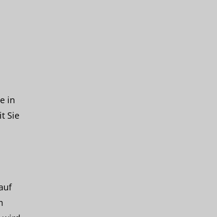
e in
t Sie
auf
m