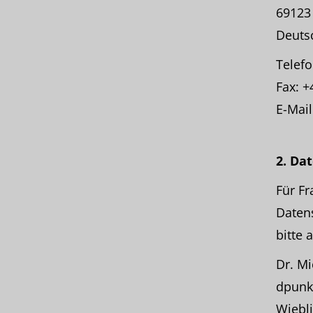
69123
Deuts
Telefo
Fax: +
E-Mail
2. Da
Für F
Datens
bitte 
Dr. M
dpunk
Wiebl