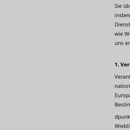
Sie ü
insbe
Dienst
wie W
uns er
1. Ve
Veran
nation
Europä
Besti
dpunk
Wiebl