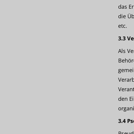
das E
die Üb
etc.
3.3 V
Als Ve
Behörd
gemei
Verar
Verant
den E
organ
3.4 P
Pseud