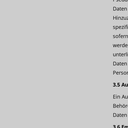
Daten
Hinzuz
spezi
sofern
werde
unterl
Daten 
Perso
3.5 A
Ein Au
Behörd
Daten 
3.6 E