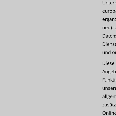
Unter
europ
ergän
neu). 
Daten
Dienst
und o
Diese 
Angebo
Funkti
unser
allge
zusätz
Online