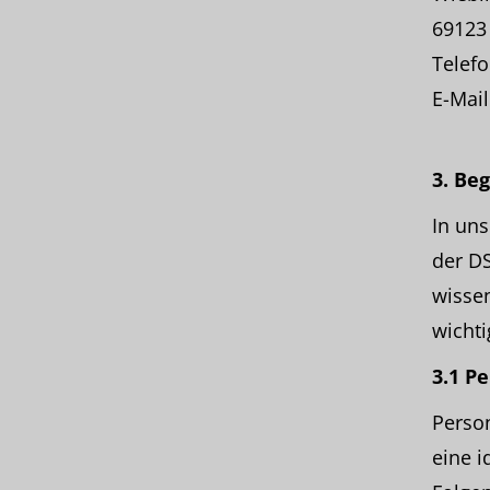
69123
Telefo
E-Mail
3. Be
In uns
der DS
wissen
wichti
3.1 P
Person
eine i