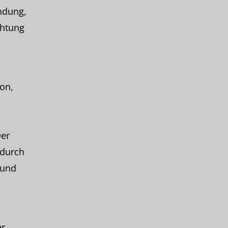
ndung,
chtung
son,
Der
 durch
 und
er