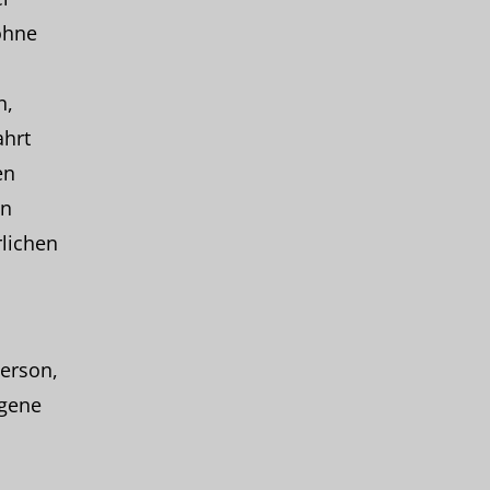
ohne
n,
ahrt
en
en
rlichen
Person,
ogene