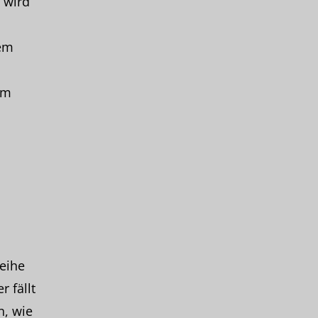
 wird
nem
em
eihe
 fällt
, wie