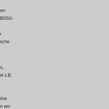
den
(BDSG-
n
ische
s,
e z.B.
elne
n wir