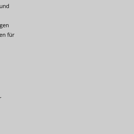
 und
ngen
en für
r