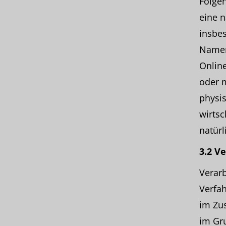
Folgen
eine n
insbe
Namen
Online
oder 
physis
wirtsc
natürl
3.2 V
Verarb
Verfa
im Zu
im Gr