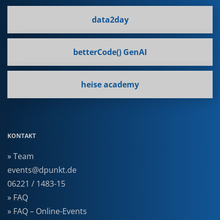
data2day
betterCode() GenAI
heise academy
KONTAKT
» Team
events@dpunkt.de
06221 / 1483-15
» FAQ
» FAQ – Online-Events