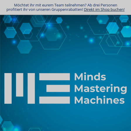
Möchtet ihr mit eurem Team teilnehmen? Ab drei Personen
profitiert ihr von unseren Gruppenrabatten!
Direkt im Shop buchen!