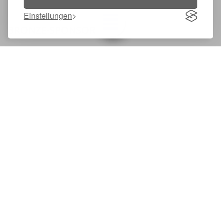
Einstellungen
Toggle navigation
BRONZE-SPONSOR
Möchtet ihr mit eurem Team teilnehmen? Ab drei Personen
profitiert ihr von unseren Gruppenrabatten!
Direkt im Shop buchen!
JETZT SPONSOR WERDEN