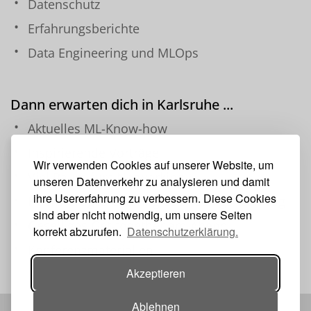
Datenschutz
Erfahrungsberichte
Data Engineering und MLOps
Dann erwarten dich in Karlsruhe ...
Aktuelles ML-Know-how
Inspirierende Vorträge
Wir verwenden Cookies auf unserer Website, um
Viel Raum fürs Networking
unseren Datenverkehr zu analysieren und damit
ihre Usererfahrung zu verbessern. Diese Cookies
Hochwertiges Catering über den ganzen Tag
sind aber nicht notwendig, um unsere Seiten
Geselliges Get-together am Abend
korrekt abzurufen.
Datenschutzerklärung.
Konferenzmaterialien
Akzeptieren
Ablehnen