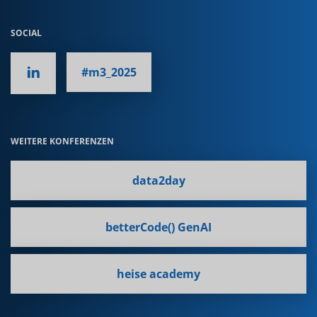
SOCIAL
#m3_2025
WEITERE KONFERENZEN
data2day
betterCode() GenAI
heise academy