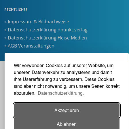
RECHTLICHES
» Impressum & Bildnachweise
» Datenschutzerklärung dpunkt.verlag
» Datenschutzerklärung Heise Medien
» AGB Veranstaltungen
Wir verwenden Cookies auf unserer Website, um
unseren Datenverkehr zu analysieren und damit
VERANSTALTER
ihre Usererfahrung zu verbessern. Diese Cookies
sind aber nicht notwendig, um unsere Seiten korrekt
abzurufen.
Datenschutzerklärung.
Akzeptieren
Ablehnen