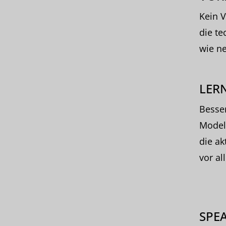
Kein V
die te
wie ne
LERN
Besse
Modell
die ak
vor al
SPE