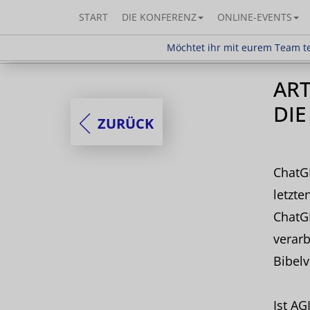
START
DIE KONFERENZ
ONLINE-EVENTS
Möchtet ihr mit eurem Team teilnehm
Möchtet ihr mit eurem Team te
ART
DIE
ZURÜCK
ChatG
letzt
ChatG
verarb
Bibelv
Ist AG