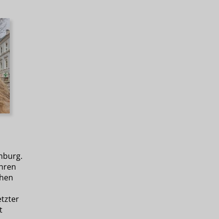
mburg.
ahren
chen
tzter
t