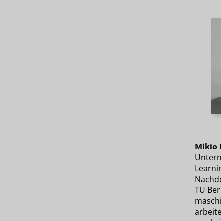
Mikio
Untern
Learni
Nachde
TU Berl
maschin
arbeite