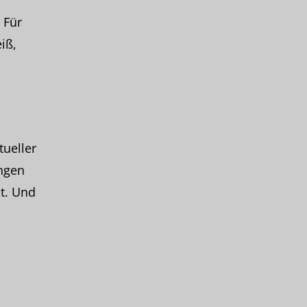
 Für
iß,
ueller
ungen
t. Und