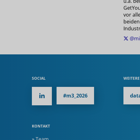
u.a. b
GetYour
vor all
beiden
Indust
@mi
SOCIAL
WEITER
#m3_2026
dat
KONTAKT
» Team