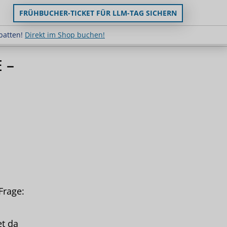
FRÜHBUCHER-TICKET FÜR LLM-TAG SICHERN
uppenrabatten!
Direkt im Shop buchen!
batten!
Direkt im Shop buchen!
 –
n
Frage:
et da