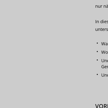
nur nä
In die
unters
Was
Wor
Und
Ge
Und
VOR