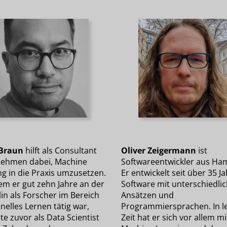
 Braun
hilft als Consultant
Oliver Zeigermann
ist
ehmen dabei, Machine
Softwareentwickler aus Ha
ng in die Praxis umzusetzen.
Er entwickelt seit über 35 J
m er gut zehn Jahre an der
Software mit unterschiedli
in als Forscher im Bereich
Ansätzen und
elles Lernen tätig war,
Programmiersprachen. In le
te zuvor als Data Scientist
Zeit hat er sich vor allem mi