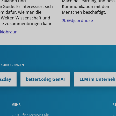
ei Zalando und
Machine Learning und des
Guide. Er interessiert sich
Kommunikation mit dem
em dafür, wie man die
Menschen beschäftigt.
 Welten Wissenschaft und
@djcordhose
rie zusammenbringen kann.
kiobraun
E KONFERENZEN
a2day
betterCode() GenAI
LLM im Unterne
MEHR
R
» Call for Proposals
»