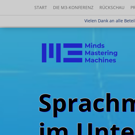
START
DIE M3-KONFERENZ
RÜCKSCHAU
P
Vielen Dank an alle Beteiligten
Vielen Dank an alle Betei
Sprachm
im Unt