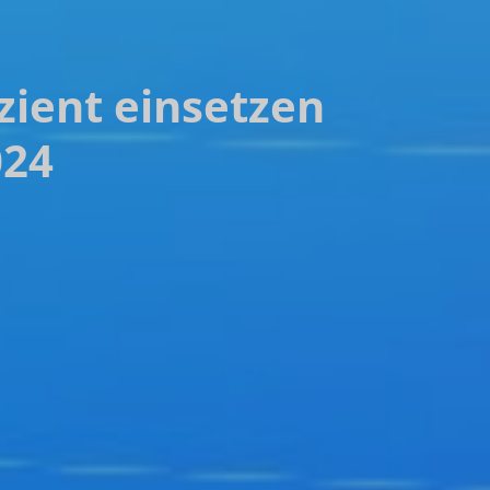
zient einsetzen
024