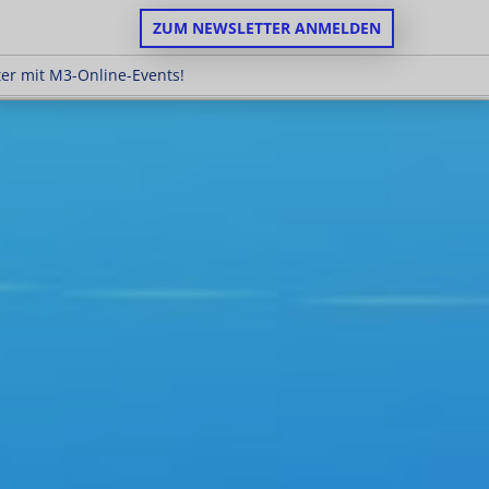
ZUM NEWSLETTER ANMELDEN
 es weiter mit M3-Online-Events!
iter mit M3-Online-Events!