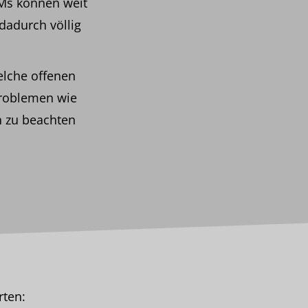
LMs können weit
dadurch völlig
elche offenen
Problemen wie
n zu beachten
rten: