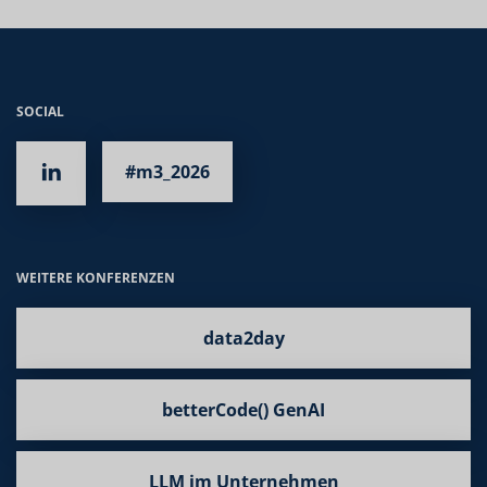
SOCIAL
#m3_2026
WEITERE KONFERENZEN
data2day
betterCode() GenAI
LLM im Unternehmen